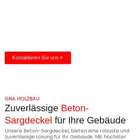
Beton Sargdeckel und
Mauerabdeckungen (Attika)
Unser Angebot umfasst individuelle Betonlösungen,
darunter Sargdeckel und Mauerabdeckungen
(Attika), die höchsten Qualitätsstandards
entsprechen
Kontaktieren Sie uns
GNA HOLZBAU
Zuverlässige
Beton-
Sargdeckel
für Ihre Gebäude
Unsere Beton-Sargdeckel, bieten eine robuste und
zuverlässige Lösung für Ihr Gebäude. Mit höchster