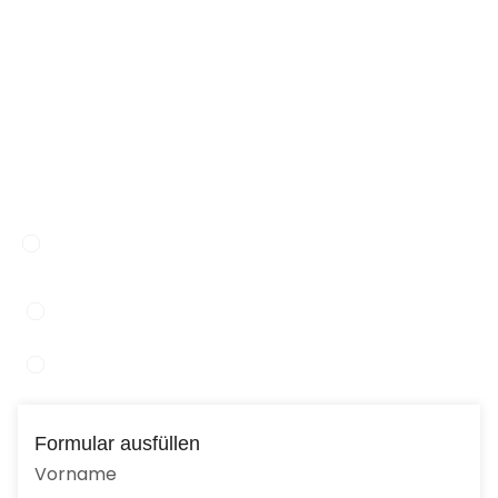
Unverbindliche Anfrage
Nutzen Sie unser Anfrageformular und senden Sie
uns eine unverbindliche Anfrage. Gerne
beantworten wir Ihre Fragen.
Eisgrubengasse 2-6 B1 607
Adresse:
2334 Vösendorf
Tel: +43 1/ 609 18 64
Email:
office@holzbau-gna.at
Formular ausfüllen
Vorname