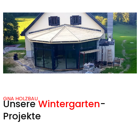
GNA HOLZBAU
Unsere
Wintergarten
-
Projekte