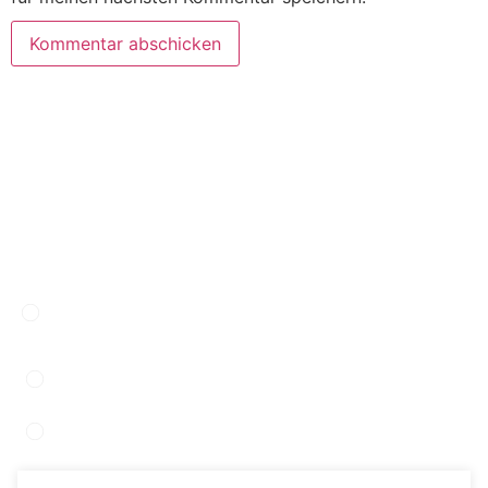
Unverbindliche Anfrage
Nutzen Sie unser Anfrageformular und senden Sie
uns eine unverbindliche Anfrage. Gerne
beantworten wir Ihre Fragen.
Adresse:
Eisgrubengasse 2-6 B1 607
2334 Vösendorf
Tel: +43 1/ 609 18 64
Email:
office@holzbau-gna.at